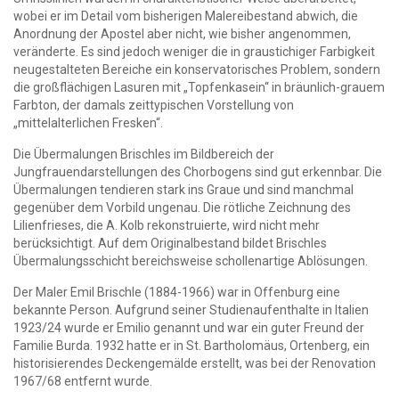
wobei er im Detail vom bisherigen Malereibestand abwich, die
Anordnung der Apostel aber nicht, wie bisher angenommen,
veränderte. Es sind jedoch weniger die in graustichiger Farbigkeit
neugestalteten Bereiche ein konservatorisches Problem, sondern
die großflächigen Lasuren mit „Topfenkasein“ in bräunlich-grauem
Farbton, der damals zeittypischen Vorstellung von
„mittelalterlichen Fresken“.
Die Übermalungen Brischles im Bildbereich der
Jungfrauendarstellungen des Chorbogens sind gut erkennbar. Die
Übermalungen tendieren stark ins Graue und sind manchmal
gegenüber dem Vorbild ungenau. Die rötliche Zeichnung des
Lilienfrieses, die A. Kolb rekonstruierte, wird nicht mehr
berücksichtigt. Auf dem Originalbestand bildet Brischles
Übermalungsschicht bereichsweise schollenartige Ablösungen.
Der Maler Emil Brischle (1884-1966) war in Offenburg eine
bekannte Person. Aufgrund seiner Studienaufenthalte in Italien
1923/24 wurde er Emilio genannt und war ein guter Freund der
Familie Burda. 1932 hatte er in St. Bartholomäus, Ortenberg, ein
historisierendes Deckengemälde erstellt, was bei der Renovation
1967/68 entfernt wurde.