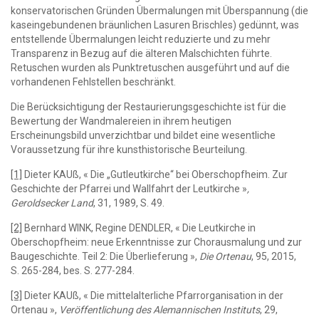
konservatorischen Gründen Übermalungen mit Überspannung (die
kaseingebundenen bräunlichen Lasuren Brischles) gedünnt, was
entstellende Übermalungen leicht reduzierte und zu mehr
Transparenz in Bezug auf die älteren Malschichten führte.
Retuschen wurden als Punktretuschen ausgeführt und auf die
vorhandenen Fehlstellen beschränkt.
Die Berücksichtigung der Restaurierungsgeschichte ist für die
Bewertung der Wandmalereien in ihrem heutigen
Erscheinungsbild unverzichtbar und bildet eine wesentliche
Voraussetzung für ihre kunsthistorische Beurteilung.
[1]
Dieter KAUß, « Die „Gutleutkirche“ bei Oberschopfheim. Zur
Geschichte der Pfarrei und Wallfahrt der Leutkirche »
,
Geroldsecker Land
, 31, 1989, S. 49.
[2]
Bernhard WINK, Regine DENDLER, « Die Leutkirche in
Oberschopfheim: neue Erkenntnisse zur Chorausmalung und zur
Baugeschichte. Teil 2: Die Überlieferung »,
Die Ortenau
, 95, 2015,
S. 265-284, bes. S. 277-284.
[3]
Dieter KAUß, « Die mittelalterliche Pfarrorganisation in der
Ortenau »,
Veröffentlichung des Alemannischen Instituts
, 29,