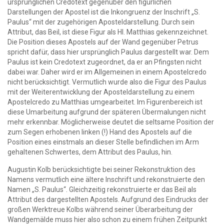
ursprünglichen Credotext gegenüber den figürlichen
Darstellungen der Apostel ist die Inkongruenz der Inschrift „S.
Paulus“ mit der zugehörigen Aposteldarstellung. Durch sein
Attribut, das Beil, ist diese Figur als Hl. Matthias gekennzeichnet.
Die Position dieses Apostels auf der Wand gegenüber Petrus
spricht dafür, dass hier ursprünglich Paulus dargestellt war. Dem
Paulus ist kein Credotext zugeordnet, da er an Pfingsten nicht
dabei war. Daher wird er im Allgemeinen in einem Apostelcredo
nicht berücksichtigt. Vermutlich wurde also die Figur des Paulus
mit der Weiterentwicklung der Aposteldarstellung zu einem
Apostelcredo zu Matthias umgearbeitet. Im Figurenbereich ist
diese Umarbeitung aufgrund der späteren Übermalungen nicht
mehr erkennbar. Möglicherweise deutet die seltsame Position der
zum Segen erhobenen linken (!) Hand des Apostels auf die
Position eines einstmals an dieser Stelle befindlichen im Arm
gehaltenen Schwertes, dem Attribut des Paulus, hin.
Augustin Kolb berücksichtigte bei seiner Rekonstruktion des
Namens vermutlich eine ältere Inschrift und rekonstruierte den
Namen „S. Paulus“. Gleichzeitig rekonstruierte er das Beil als
Attribut des dargestellten Apostels. Aufgrund des Eindrucks der
großen Werktreue Kolbs während seiner Überarbeitung der
Wandgemälde muss hier also schon zu einem frühen Zeitpunkt