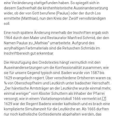
eine Veränderung stattgefunden haben. So spiegelt sich in
diesem Sachverhalt die kirchenhistorische Auseinandersetzung
wider, ob der von Gott berufene (Paulus) oder der durch Los
ermittelte (Matthias), nun den Kreis der Zwölf vervollständigen
soll.
Eine noch spätere Änderung innerhalb der Inschriften ergab sich
1964 durch den Maler und Restaurator Manfred Schmid, der den
Namen Paulus zu „Mathias“ umarbeitete. Aufgrund des
acrylhaltigen Farbmaterials sind die Retuschen Schmids im
Inschriftbereich gut erkennbar.
Die Hinzufügung des Credotextes hängt vermutlich mit den
Auseinandersetzungen um die Konfessionalität zusammen, wie
sie für unsere Gegend typisch sind. Baden wurde von 1587 bis
1629 evangelisch regiert. Über verschiedene Ortsherren waren ca.
¾ von Oberschopfheim und Leutkirch unter badischer Herrschaft.
„Der häretische Amtsträger an der Leutkirche wurde einmal mehr,
einmal weniger“ vom Kloster Schuttern als Inhaber der Pfarrei
versorgt, wie in einem Visitationsprotokoll 1666 vermerkt ist.
[7]
1629 war der Regent Badens wieder katholisch und es brach eine
komplizierte Simultanzeit für die Leutkirche an. Ab 1665 durften
nur noch katholische Gottesdienste abgehalten werden, das