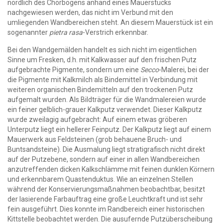
nördlich des Chorbogens anhand eines Mauerstücks
nachgewiesen werden, das nicht im Verbund mit den
umliegenden Wandbereichen steht. An diesem Mauerstück ist ein
sogenannter
pietra rasa
-Verstrich erkennbar.
Bei den Wandgemälden handelt es sich nicht im eigentlichen
Sinne um Fresken, d.h. mit Kalkwasser auf den frischen Putz
aufgebrachte Pigmente, sondern um eine
Secco
-Malerei, bei der
die Pigmente mit Kalkmilch als Bindemittel in Verbindung mit
weiteren organischen Bindemitteln auf den trockenen Putz
aufgemalt wurden. Als Bildträger für die Wandmalereien wurde
ein feiner gelblich-grauer Kalkputz verwendet. Dieser Kalkputz
wurde zweilagig aufgebracht: Auf einem etwas gröberen
Unterputz liegt ein hellerer Feinputz. Der Kalkputz liegt auf einem
Mauerwerk aus Feldsteinen (grob behauene Bruch- und
Buntsandsteine). Die Ausmalung liegt stratigrafisch nicht direkt
auf der Putzebene, sondern auf einer in allen Wandbereichen
anzutreffenden dicken Kalkschlämme mit feinen dunklen Körnern
und erkennbarem Quastenduktus. Wie an einzelnen Stellen
während der Konservierungsmaßnahmen beobachtbar, besitzt
der lasierende Farbauftrag eine große Leuchtkraft und ist sehr
fein ausgeführt. Dies konnte im Randbereich einer historischen
Kittstelle beobachtet werden. Die ausufernde Putzüberscheibung