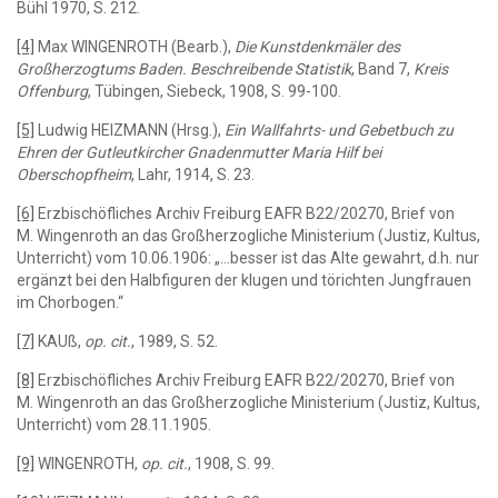
Bühl 1970, S. 212.
[4]
Max WINGENROTH (Bearb.),
Die Kunstdenkmäler des
Großherzogtums Baden. Beschreibende Statistik
, Band 7,
Kreis
Offenburg
, Tübingen, Siebeck, 1908, S. 99-100.
[5]
Ludwig HEIZMANN (Hrsg.),
Ein Wallfahrts- und Gebetbuch zu
Ehren der Gutleutkircher Gnadenmutter Maria Hilf bei
Oberschopfheim
, Lahr, 1914, S. 23.
[6]
Erzbischöfliches Archiv Freiburg EAFR B22/20270, Brief von
M. Wingenroth an das Großherzogliche Ministerium (Justiz, Kultus,
Unterricht) vom 10.06.1906: „…besser ist das Alte gewahrt, d.h. nur
ergänzt bei den Halbfiguren der klugen und törichten Jungfrauen
im Chorbogen.“
[7]
KAUß,
op. cit.
, 1989, S. 52.
[8]
Erzbischöfliches Archiv Freiburg EAFR B22/20270, Brief von
M. Wingenroth an das Großherzogliche Ministerium (Justiz, Kultus,
Unterricht) vom 28.11.1905.
[9]
WINGENROTH,
op. cit.
, 1908, S. 99.