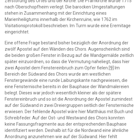
Zerstörung des Ortes und der Kirche. Die Pfarrkirche wurde 1715
nach Oberschopfheim verlegt. Die barocken Umgestaltungen
stehen in Zusammenhang mit der Einrichtung eines
Marienheiligtums innerhalb der Kirchenruine, wie 1762 im
Visitationsprotokoll beschrieben. Im Turm wurde eine Eremitage
eingerichtet.
Eine offene Frage bestand bisher bezüglich der Anordnung der
zwölf Apostel auf den Wänden des Chors. Augenscheinlich sind
die beiden großen Fenster in Bezug auf die Wandgemälde zeitlich
später einzuordnen, so dass die Vermutung naheliegt, dass hier
zwei Apostel dem Fenstereinbruch zum Opfer fielen.
[9]
Im
Bereich der Südwand des Chors wurde am westlichen
Fenstergewände eine runde Laibungskante nachgewiesen, die
eine Fensternische bereits in der Bauphase der Wandmalereien
belegt. Dieses war jedoch wesentlich kleiner als der spätere
Fenstereinbruch und so ist die Anordnung der Apostel zumindest
auf der Südwand in zwei Dreiergruppen seitlich der Fensternische
erwiesen. Der fehlende Apostel wäre hier Matthäus mit Buch und
Schreibfeder. Auf der Ost- und Westwand des Chors konnten
keine Fassungsfragmente aus der entsprechenden Bauphase
identifiziert werden. Deshalb ist für die Nordwand eine ähnliche
Anordnung anzunehmen wie auf der Südwand. Hier fehlt