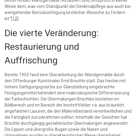
betreffenden Wandgemälde restauriert sind, entspricht in keiner
Weise dem, was vom Standpunkt der Denkmalpflege aus auch bei
weitgehender Berücksichtigung kirchlicher Wünsche zu fordern
ist.“
[12]
Die vierte Veränderung:
Restaurierung und
Auffrischung
Bereits 1953 fand eine Überarbeitung der Wandgemälde durch
den Offenburger Kunstmaler Emil Brischle statt. Das hierbei mit
hohem Sättigungsgrad bis zur Glanzbildung eingebrachte
Festigungsmittel behindert eine makroskopische Differenzierung
der Farbschichten. Die Übermalungen Brischles bestehen im
Bildbereich und im Bereich der Inschriftfelder v.a. aus bräunlich
angefärbten Lasuren, die den Malereibestand vereinheitlichen und
die Farbigkeit zurücknehmen sollten. Innerhalb der Gesichter hat
Brischle durchgängig gestalterische Übermalungen angewendet:
Die Lippen und übergroße Augen sowie die Nasen und
Umrisslinien wurden in charakteristischer Weise überarbeitet,