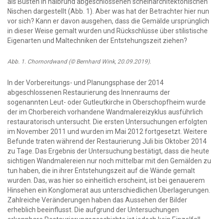
als Büsten in halbrund abgeschlossenen scheinarchitektonischen
Nischen dargestellt (Abb. 1). Aber was hat der Betrachter hier nun
vor sich? Kann er davon ausgehen, dass die Gemälde ursprünglich
in dieser Weise gemalt wurden und Rückschlüsse über stilistische
Eigenarten und Maltechniken der Entstehungszeit ziehen?
Abb. 1. Chornordwand (© Bernhard Wink, 20.09.2019).
In der Vorbereitungs- und Planungsphase der 2014
abgeschlossenen Restaurierung des Innenraums der
sogenannten Leut- oder Gutleutkirche in Oberschopfheim wurde
der im Chorbereich vorhandene Wandmalereizyklus ausführlich
restauratorisch untersucht. Die ersten Untersuchungen erfolgten
im November 2011 und wurden im Mai 2012 fortgesetzt. Weitere
Befunde traten während der Restaurierung Juli bis Oktober 2014
zu Tage. Das Ergebnis der Untersuchung bestätigt, dass die heute
sichtigen Wandmalereien nur noch mittelbar mit den Gemälden zu
tun haben, die in ihrer Entstehungszeit auf die Wände gemalt
wurden. Das, was hier so einheitlich erscheint, ist bei genauerem
Hinsehen ein Konglomerat aus unterschiedlichen Überlagerungen.
Zahlreiche Veränderungen haben das Aussehen der Bilder
erheblich beeinflusst. Die aufgrund der Untersuchungen