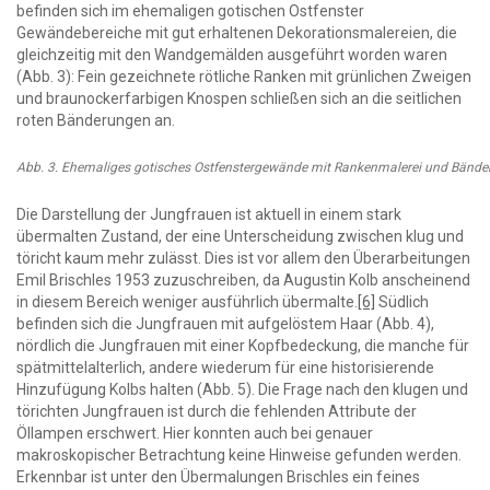
befinden sich im ehemaligen gotischen Ostfenster
Gewändebereiche mit gut erhaltenen Dekorationsmalereien, die
gleichzeitig mit den Wandgemälden ausgeführt worden waren
(Abb. 3): Fein gezeichnete rötliche Ranken mit grünlichen Zweigen
und braunockerfarbigen Knospen schließen sich an die seitlichen
roten Bänderungen an.
Abb. 3. Ehemaliges gotisches Ostfenstergewände mit Rankenmalerei und Bände
Die Darstellung der Jungfrauen ist aktuell in einem stark
übermalten Zustand, der eine Unterscheidung zwischen klug und
töricht kaum mehr zulässt. Dies ist vor allem den Überarbeitungen
Emil Brischles 1953 zuzuschreiben, da Augustin Kolb anscheinend
in diesem Bereich weniger ausführlich übermalte.
[6]
Südlich
befinden sich die Jungfrauen mit aufgelöstem Haar (Abb. 4),
nördlich die Jungfrauen mit einer Kopfbedeckung, die manche für
spätmittelalterlich, andere wiederum für eine historisierende
Hinzufügung Kolbs halten (Abb. 5). Die Frage nach den klugen und
törichten Jungfrauen ist durch die fehlenden Attribute der
Öllampen erschwert. Hier konnten auch bei genauer
makroskopischer Betrachtung keine Hinweise gefunden werden.
Erkennbar ist unter den Übermalungen Brischles ein feines