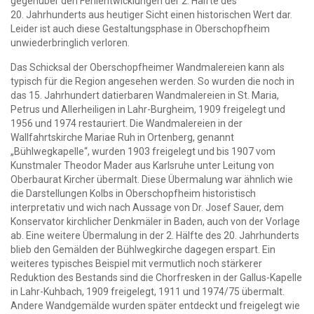
gegenüber den Fehlentwicklungen der 2. Hälfte des
20. Jahrhunderts aus heutiger Sicht einen historischen Wert dar.
Leider ist auch diese Gestaltungsphase in Oberschopfheim
unwiederbringlich verloren.
Das Schicksal der Oberschopfheimer Wandmalereien kann als
typisch für die Region angesehen werden. So wurden die noch in
das 15. Jahrhundert datierbaren Wandmalereien in St. Maria,
Petrus und Allerheiligen in Lahr-Burgheim, 1909 freigelegt und
1956 und 1974 restauriert. Die Wandmalereien in der
Wallfahrtskirche Mariae Ruh in Ortenberg, genannt
„Bühlwegkapelle“, wurden 1903 freigelegt und bis 1907 vom
Kunstmaler Theodor Mader aus Karlsruhe unter Leitung von
Oberbaurat Kircher übermalt. Diese Übermalung war ähnlich wie
die Darstellungen Kolbs in Oberschopfheim historistisch
interpretativ und wich nach Aussage von Dr. Josef Sauer, dem
Konservator kirchlicher Denkmäler in Baden, auch von der Vorlage
ab. Eine weitere Übermalung in der 2. Hälfte des 20. Jahrhunderts
blieb den Gemälden der Bühlwegkirche dagegen erspart. Ein
weiteres typisches Beispiel mit vermutlich noch stärkerer
Reduktion des Bestands sind die Chorfresken in der Gallus-Kapelle
in Lahr-Kuhbach, 1909 freigelegt, 1911 und 1974/75 übermalt.
Andere Wandgemälde wurden später entdeckt und freigelegt wie