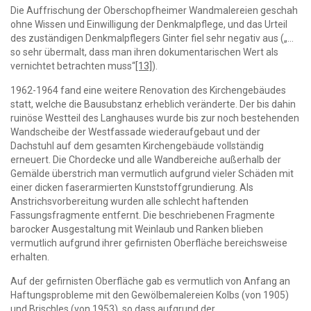
Die Auffrischung der Oberschopfheimer Wandmalereien geschah
ohne Wissen und Einwilligung der Denkmalpflege, und das Urteil
des zuständigen Denkmalpflegers Ginter fiel sehr negativ aus („…
so sehr übermalt, dass man ihren dokumentarischen Wert als
vernichtet betrachten muss“
[13]
).
1962-1964 fand eine weitere Renovation des Kirchengebäudes
statt, welche die Bausubstanz erheblich veränderte. Der bis dahin
ruinöse Westteil des Langhauses wurde bis zur noch bestehenden
Wandscheibe der Westfassade wiederaufgebaut und der
Dachstuhl auf dem gesamten Kirchengebäude vollständig
erneuert. Die Chordecke und alle Wandbereiche außerhalb der
Gemälde überstrich man vermutlich aufgrund vieler Schäden mit
einer dicken faserarmierten Kunststoffgrundierung. Als
Anstrichsvorbereitung wurden alle schlecht haftenden
Fassungsfragmente entfernt. Die beschriebenen Fragmente
barocker Ausgestaltung mit Weinlaub und Ranken blieben
vermutlich aufgrund ihrer gefirnisten Oberfläche bereichsweise
erhalten.
Auf der gefirnisten Oberfläche gab es vermutlich von Anfang an
Haftungsprobleme mit den Gewölbemalereien Kolbs (von 1905)
und Brischles (von 1953), so dass aufgrund der