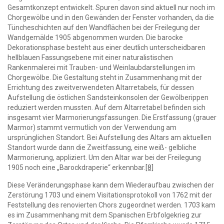
Gesamtkonzept entwickelt. Spuren davon sind aktuell nur noch im
Chorgewölbe und in den Gewänden der Fenster vorhanden, da die
Tüncheschichten auf den Wandflächen bei der Freilegung der
Wandgemälde 1905 abgenommen wurden. Die barocke
Dekorationsphase besteht aus einer deutlich unterscheidbaren
hellblauen Fassungsebene mit einer naturalistischen
Rankenmalerei mit Trauben- und Weinlaubdarstellungen im
Chorgewölbe. Die Gestaltung steht in Zusammenhang mit der
Errichtung des zweitverwendeten Altarretabels, für dessen
Aufstellung die östlichen Sandsteinkonsolen der Gewölberippen
reduziert werden mussten. Auf dem Altarretabel befinden sich
insgesamt vier Marmorierungsfassungen. Die Erstfassung (grauer
Marmor) stammt vermutlich von der Verwendung am
ursprünglichen Standort. Bei Aufstellung des Altars am aktuellen
Standort wurde dann die Zweitfassung, eine weiß- gelbliche
Marmorierung, appliziert. Um den Altar war bei der Freilegung
1905 noch eine „Barockdraperie“ erkennbar.
[8]
Diese Veränderungsphase kann dem Wiederaufbau zwischen der
Zerstörung 1703 und einem Visitationsprotokoll von 1762 mit der
Feststellung des renovierten Chors zugeordnet werden. 1703 kam
es im Zusammenhang mit dem Spanischen Erbfolgekrieg zur