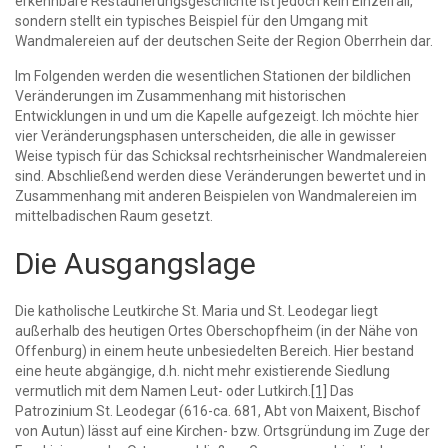
erkennbare Restaurierungsgeschichte ist jedoch kein Einzelfall,
sondern stellt ein typisches Beispiel für den Umgang mit
Wandmalereien auf der deutschen Seite der Region Oberrhein dar.
Im Folgenden werden die wesentlichen Stationen der bildlichen
Veränderungen im Zusammenhang mit historischen
Entwicklungen in und um die Kapelle aufgezeigt. Ich möchte hier
vier Veränderungsphasen unterscheiden, die alle in gewisser
Weise typisch für das Schicksal rechtsrheinischer Wandmalereien
sind. Abschließend werden diese Veränderungen bewertet und in
Zusammenhang mit anderen Beispielen von Wandmalereien im
mittelbadischen Raum gesetzt.
Die Ausgangslage
Die katholische Leutkirche St. Maria und St. Leodegar liegt
außerhalb des heutigen Ortes Oberschopfheim (in der Nähe von
Offenburg) in einem heute unbesiedelten Bereich. Hier bestand
eine heute abgängige, d.h. nicht mehr existierende Siedlung
vermutlich mit dem Namen Leut- oder Lutkirch.
[1]
Das
Patrozinium St. Leodegar (616-ca. 681, Abt von Maixent, Bischof
von Autun) lässt auf eine Kirchen- bzw. Ortsgründung im Zuge der