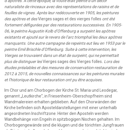
d’apôtres. À cette époque, la voûte était peinte d’un décor
naturaliste de rinceaux avec des représentations de raisins et de
feuilles de vignes. Après leur redécouverte en 1905, les peintures
des apôtres et des
Vierges sages et des vierges folles
ont été
fortement défigurées par des restaurations successives. En 1905-
06, le peintre Augustin Kolb d’Offenburg a surpeint les apôtres
existants et ajouté sur le revers de l’arc triomphal les deux apôtres
manquants. Une autre campagne de repeints eut lieu en 1953 par le
peintre Emil Brischle d’Offenburg. Suite à cette intervention, les
Vierges se trouvaient dans un état de surpeint, qui ne permettait
plus de distinguer les
Vierges sages des Vierges folles
. Lors des
études préalables et des mesures de conservation-restauration de
2012 à 2015, de nouvelles connaissances sur les peintures murales
et l’historique de leur restauration ont pu être acquises.
Im Chor und am Chorbogen der Kirche St. Maria und Leodegar,
genannt „Leutkirche“, in Friesenheim-Oberschopfheim sind
Wandmalereien erhalten geblieben. Auf den Chorwänden der
Kirche befinden sich Aposteldarstellungen mit einer unterhalb
angeordneten Inschriftzone. Hinter den Aposteln werden
Wandbehänge von Engeln in spitzbogigen Nischen gehalten. Im
Chorbogengewände sind die klugen und die törichten Jungfrauen