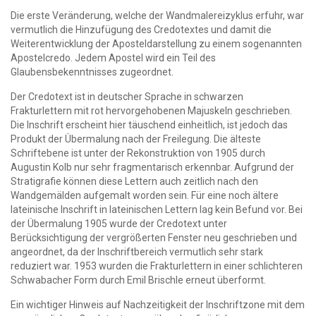
Die erste Veränderung, welche der Wandmalereizyklus erfuhr, war
vermutlich die Hinzufügung des Credotextes und damit die
Weiterentwicklung der Aposteldarstellung zu einem sogenannten
Apostelcredo. Jedem Apostel wird ein Teil des
Glaubensbekenntnisses zugeordnet.
Der Credotext ist in deutscher Sprache in schwarzen
Frakturlettern mit rot hervorgehobenen Majuskeln geschrieben.
Die Inschrift erscheint hier täuschend einheitlich, ist jedoch das
Produkt der Übermalung nach der Freilegung. Die älteste
Schriftebene ist unter der Rekonstruktion von 1905 durch
Augustin Kolb nur sehr fragmentarisch erkennbar. Aufgrund der
Stratigrafie können diese Lettern auch zeitlich nach den
Wandgemälden aufgemalt worden sein. Für eine noch ältere
lateinische Inschrift in lateinischen Lettern lag kein Befund vor. Bei
der Übermalung 1905 wurde der Credotext unter
Berücksichtigung der vergrößerten Fenster neu geschrieben und
angeordnet, da der Inschriftbereich vermutlich sehr stark
reduziert war. 1953 wurden die Frakturlettern in einer schlichteren
Schwabacher Form durch Emil Brischle erneut überformt.
Ein wichtiger Hinweis auf Nachzeitigkeit der Inschriftzone mit dem