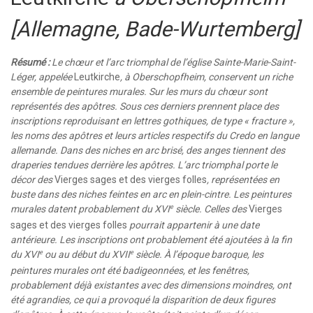
[Allemagne, Bade-Wurtemberg]
Résumé :
Le chœur et l’arc triomphal de l’église Sainte-Marie-Saint-
Léger, appelée
Leutkirche
, à Oberschopfheim, conservent un riche
ensemble de peintures murales. Sur les murs du chœur sont
représentés des apôtres. Sous ces derniers prennent place des
inscriptions reproduisant en lettres gothiques, de type « fracture »,
les noms des apôtres et leurs articles respectifs du Credo en langue
allemande. Dans des niches en arc brisé, des anges tiennent des
draperies tendues derrière les apôtres. L’arc triomphal porte le
décor des
Vierges sages et des vierges folles
, représentées en
buste dans des niches feintes en arc en plein-cintre. Les peintures
murales datent probablement du XVI
siècle. Celles des
Vierges
e
sages et des vierges folles
pourrait appartenir à une date
antérieure. Les inscriptions ont probablement été ajoutées à la fin
du XVI
ou au début du XVII
siècle. À l’époque baroque, les
e
e
peintures murales ont été badigeonnées, et les fenêtres,
probablement déjà existantes avec des dimensions moindres, ont
été agrandies, ce qui a provoqué la disparition de deux figures