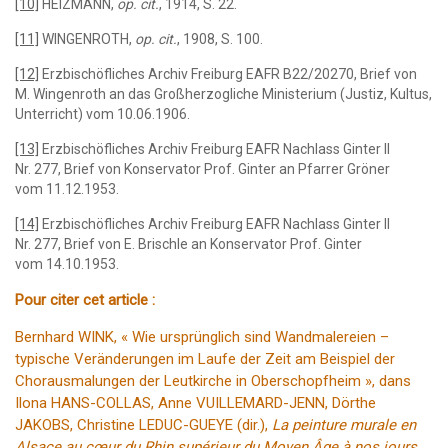
[10]
HEIZMANN,
op. cit.
, 1914, S. 22.
[11]
WINGENROTH,
op. cit.
, 1908, S. 100.
[12]
Erzbischöfliches Archiv Freiburg EAFR B22/20270, Brief von
M. Wingenroth an das Großherzogliche Ministerium (Justiz, Kultus,
Unterricht) vom 10.06.1906.
[13]
Erzbischöfliches Archiv Freiburg EAFR Nachlass Ginter II
Nr. 277, Brief von Konservator Prof. Ginter an Pfarrer Gröner
vom 11.12.1953.
[14]
Erzbischöfliches Archiv Freiburg EAFR Nachlass Ginter II
Nr. 277, Brief von E. Brischle an Konservator Prof. Ginter
vom 14.10.1953.
Pour citer cet article :
Bernhard WINK, « Wie ursprünglich sind Wandmalereien –
typische Veränderungen im Laufe der Zeit am Beispiel der
Chorausmalungen der Leutkirche in Oberschopfheim », dans
Ilona HANS-COLLAS, Anne VUILLEMARD-JENN, Dörthe
JAKOBS, Christine LEDUC-GUEYE (dir.),
La peinture murale en
Alsace au cœur du Rhin supérieur du Moyen Âge à nos jours
,