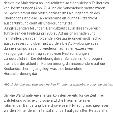
deckte die Malschicht ab und schützte so einen kleinen Teilbereich
vor Übermalungen (Abb. 2). Auch die Sandsteinelemente waren
hell geschlämmt und rötlich gefasst. Im Laibungsbereich des
Chorbogens ist diese Kalkschlämme als dünne Putzschicht
ausgeführt und dient als Untergrund für die
Jungfrauendarstellungen. Der Putzaufbau in diesem Bereich
führte seit der Freilegung 1905 zu Adhäsionsschäden und
Fehlstellen, die in den folgenden Restaurierungen großflächig
ausgebessert und übermalt wurden. Die Aufwölbungen des
dünnen Kalkputzes sind wiederum auf einen exzessiven
Festigungsmitteleintrag eben dieser Restaurierungen
zurückzuführen. Die Behebung dieser Schäden im Chorbogen
stellte bei der aktuellen Konservierung, die insbesondere auf die
Bestandssicherung angelegt war, eine besondere
Herausforderung dar.
Abb. 2. Randbereich einer historischen Kittung mit erkennbarer originaler Malsc
Um die Wandmalereien herum konnten bereits für die Zeit ihrer
Entstehung rötliche und schwärzliche Fragmente einer
rahmenden Bänderung, bereichsweise mit Ritzung, nachgewiesen
werden. Hinter dem im 18. Jahrhundert aufgestellten Retabelaltar