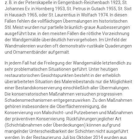
z. B. in der Peterskapelle in Gengenbach-Reichenbach 1923, St.
Johannes Ev. in Hornberg 1953, St. Petrus in Gutach 1955, St. Sixt
in Hausach 1965, oder St. Laurentius in Wolfach 1974. In diesen
Fällen fehlen die vollflächigen Übermalungen im historistischen
Stil. Meist wurden nur partielle bräunlich-graue Ausbesserungen
ausgeführt bzw. in den meisten Fällen die rötliche Vorzeichnung
der Wandgemälde überdeutlich hervorgehoben. Im Umfeld der
Wandmalereien wurden oft demonstrativ-rustikale Quaderungen
und Ornamentbänder aufgemalt.
In jedem Fall hat die Freilegung der Wandgemälde letztendlich zu
sehr problematischen Situationen geführt. Unter heutigen
restauratorischen Gesichtspunkten besteht in der erheblich
überarbeiteten Situation des Malereibestands nur die Möglichkeit
einer Bestandskonservierung einschließlich aller Übermalungen.
Die konservatorischen Maßnahmen versuchen progressiven
Schadensmechanismen entgegenzuwirken. Zu den Maßnahmen
gehören insbesondere die Oberflächenreinigung, die
Konservierung von Malschicht- und Putzebenen und Maßnahmen
der präventiven Konservierung. Rückführungen jeglicher Art
(Schichtabnahmen oder Überdeckungen) können aufgrund
mangelnder Unterscheidbarkeit der Schichten nicht ausgeführt
werden. In der Restaurierung Juli bis Oktober 2014 wurden aus