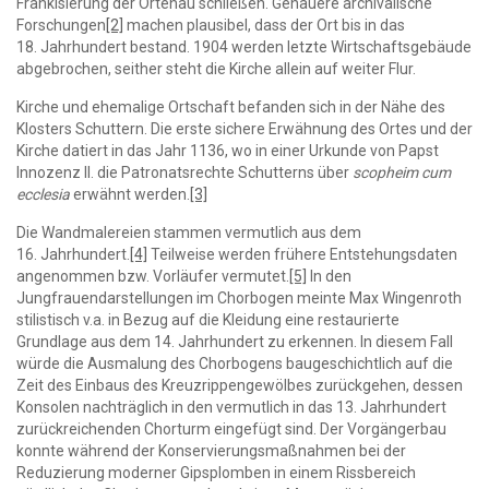
Frankisierung der Ortenau schließen. Genauere archivalische
Forschungen
[2]
machen plausibel, dass der Ort bis in das
18. Jahrhundert bestand. 1904 werden letzte Wirtschaftsgebäude
abgebrochen, seither steht die Kirche allein auf weiter Flur.
Kirche und ehemalige Ortschaft befanden sich in der Nähe des
Klosters Schuttern. Die erste sichere Erwähnung des Ortes und der
Kirche datiert in das Jahr 1136, wo in einer Urkunde von Papst
Innozenz II. die Patronatsrechte Schutterns über
scopheim cum
ecclesia
erwähnt werden.
[3]
Die Wandmalereien stammen vermutlich aus dem
16. Jahrhundert.
[4]
Teilweise werden frühere Entstehungsdaten
angenommen bzw. Vorläufer vermutet.
[5]
In den
Jungfrauendarstellungen im Chorbogen meinte Max Wingenroth
stilistisch v.a. in Bezug auf die Kleidung eine restaurierte
Grundlage aus dem 14. Jahrhundert zu erkennen. In diesem Fall
würde die Ausmalung des Chorbogens baugeschichtlich auf die
Zeit des Einbaus des Kreuzrippengewölbes zurückgehen, dessen
Konsolen nachträglich in den vermutlich in das 13. Jahrhundert
zurückreichenden Chorturm eingefügt sind. Der Vorgängerbau
konnte während der Konservierungsmaßnahmen bei der
Reduzierung moderner Gipsplomben in einem Rissbereich