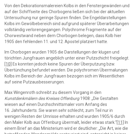
Von den Dekorationsmalereien Kolbs in den Fenstergewänden und
auf der Schiffseite des Chorbogens ließen sich bei der aktuellen
Untersuchung nur geringe Spuren finden. Die Engeldarstellungen
Kolbs im Gewölbebereich sind aufgrund späterer Überarbeitungen
vollständig verlorengegangen. Polychrome Fragmente auf der
Chorwestwand neben dem Chorbogen belegen, dass Kolb hier
1905 den fehlenden 11. und 12. Apostel platziert hatte.
Im Chorbogen wurden 1905 die Darstellungen der klugen und
törichten Jungfrauen angeblich unter einer Putzschicht freigelegt.
[10]
Es konnten jedoch keine Spuren der Überputzung bzw.
Übertünchung befundet werden. Die polychromen Übermalungen
Kolbs im Bereich der Jungfrauen bezogen sich im Wesentlichen
auf seine Putzausbesserungen.
Max Wingenroth schreibt zu diesem Vorgang in den
Kunstdenkmälern des Kreises Offenburg
1908: „Die Gestalten
wiesen auf einen Durchschnittsmaler vom Anfang des
16. Jahrhunderts. Sie waren sehr schlecht, zum Teil nur in
wenigen Resten der Umrisse erhalten und wurden 1905/6 durch
den Maler Kolb aus Offenburg übermalt, leider etwas stark.“
[11]
In
einem Brief an das Ministerium wird er deutlicher: „Die Art, wie die